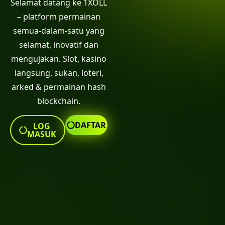
Selamat datang ke 1XOLL
– platform permainan
semua-dalam-satu yang
selamat, inovatif dan
mengujakan. Slot, kasino
langsung, sukan, loteri,
arked & permainan hash
blockchain.
DAFTAR
LOG
MASUK