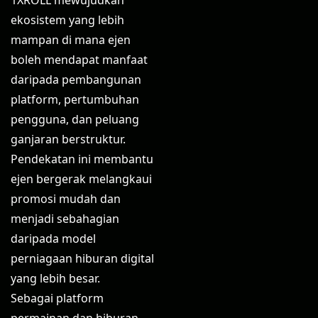
ekosistem yang lebih
mampan di mana ejen
boleh mendapat manfaat
daripada pembangunan
platform, pertumbuhan
pengguna, dan peluang
ganjaran berstruktur.
Pendekatan ini membantu
ejen bergerak melangkaui
promosi mudah dan
menjadi sebahagian
daripada model
perniagaan hiburan digital
yang lebih besar.
Sebagai platform
permainan dan hiburan