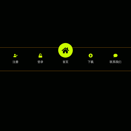
注册
登录
首页
下载
联系我们